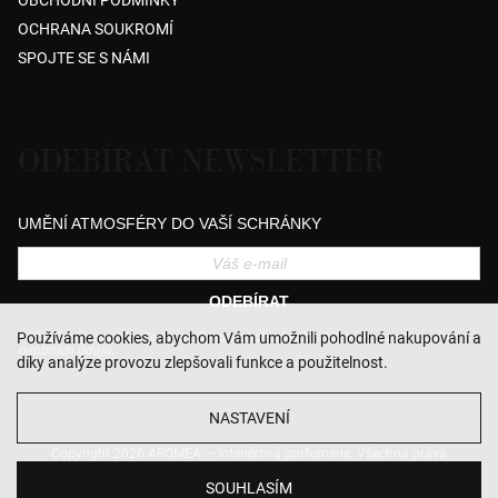
OBCHODNÍ PODMÍNKY
OCHRANA SOUKROMÍ
SPOJTE SE S NÁMI
ODEBÍRAT NEWSLETTER
UMĚNÍ ATMOSFÉRY DO VAŠÍ SCHRÁNKY
ODEBÍRAT
Přihlášením souhlasíte se zasíláním obchodních sdělení a se zpracováním
Používáme cookies, abychom Vám umožnili pohodlné nakupování a
osobních údajů.
díky analýze provozu zlepšovali funkce a použitelnost.
NASTAVENÍ
Copyright 2026
AROMEA — Interiérová parfumerie
. Všechna práva
vyhrazena.
Upravit nastavení cookies
SOUHLASÍM