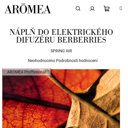
Přejít
na
obsah
NÁKUPN
Hledat
Přihlášení
NÁPLŇ DO ELEKTRICKÉHO
KOŠÍK
DIFUZÉRU BERBERRIES
SPRING AIR
Průměrné
Neohodnoceno
Podrobnosti hodnocení
hodnocení
AROMEA Proffesional
produktu
je
0,0
z
5
hvězdiček.