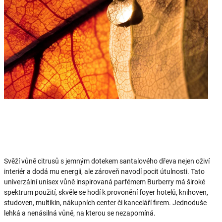
Svěží vůně citrusů s jemným dotekem santalového dřeva nejen oživí
interiér a dodá mu energii, ale zároveň navodí pocit útulnosti. Tato
univerzální unisex vůně inspirovaná parfémem Burberry má široké
spektrum použití, skvěle se hodí k provonění foyer hotelů, knihoven,
studoven, multikin, nákupních center či kanceláří firem. Jednoduše
lehká a nenásilná vůně, na kterou se nezapomíná.