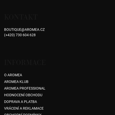
Z
á
KONTAKT
p
a
BOUTIQUE
@
AROMEA.CZ
t
(+420) 730 604 628
í
INFORMACE
O AROMEA
AROMEA KLUB
AROMEA PROFESSIONAL
HODNOCENÍ OBCHODU
DOPRAVA A PLATBA
VRÁCENÍ A REKLAMACE