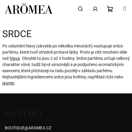
Přejít
na
obsah
NÁKUPN
Hledat
Přihlášení
SRDCE
KOŠÍK
Po odeznění hlavy (obvykle po několika minutách) nastupuje srdce
parfému, které tvoří středně prchavé látky. Proto je cítit mnohem déle
než
hlava
. Obvykle to jsou 2 až 3 hodiny. Srdce parfému určuje celkový
charakter vůně, tudíž bývá výraznější a je podpořeno aromatickými
esencemi, které přicházejí na řadu později v základu parfému.
Nejčastějšími ingrediencemi srdce jsou květiny, například růže nebo
jasmín
.
Z
á
KONTAKT
p
a
BOUTIQUE
@
AROMEA.CZ
t