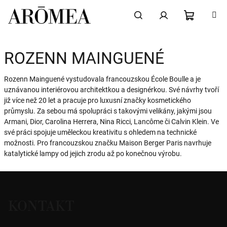
Přejít
na
obsah
NÁKUPN
Hledat
Přihlášení
ROZENN MAINGUENÉ
KOŠÍK
Rozenn Mainguené vystudovala francouzskou École Boulle a je
uznávanou interiérovou architektkou a designérkou. Své návrhy tvoří
již více než 20 let a pracuje pro luxusní značky kosmetického
průmyslu. Za sebou má spolupráci s takovými velikány, jakými jsou
Armani, Dior, Carolina Herrera, Nina Ricci, Lancôme či Calvin Klein. Ve
své práci spojuje uměleckou kreativitu s ohledem na technické
možnosti. Pro francouzskou značku Maison Berger Paris navrhuje
katalytické lampy od jejich zrodu až po konečnou výrobu.
Z
á
KONTAKT
p
a