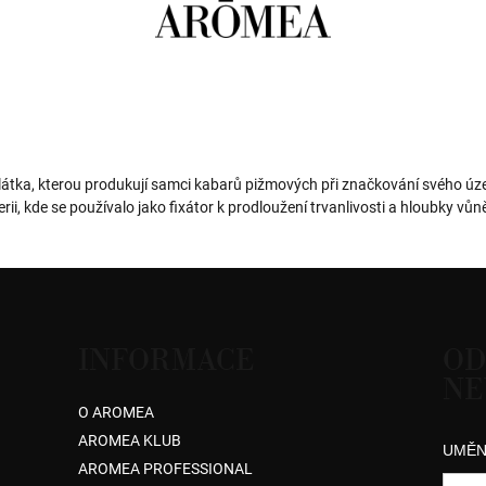
átka, kterou produkují samci kabarů pižmových při značkování svého úze
ii, kde se používalo jako fixátor k prodloužení trvanlivosti a hloubky vů
INFORMACE
OD
NE
O AROMEA
AROMEA KLUB
UMĚN
AROMEA PROFESSIONAL