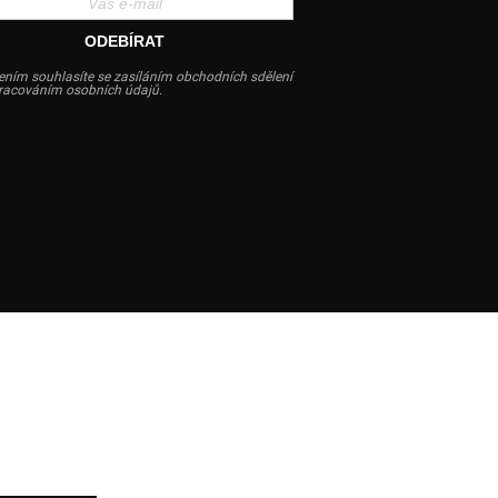
ODEBÍRAT
ením souhlasíte se zasíláním obchodních sdělení
pracováním osobních údajů.