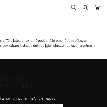
Hledat
Přihlášení
NÁK
KOŠ
mí. Této látce, strukturně podobné feromonům, se přisuzují
ně. Lov kabarů je dnes z důvodu jejich ohrožení zakázán a pižmo je
EBÍRAT
WSLETTER
Í ATMOSFÉRY DO VAŠÍ SCHRÁNKY