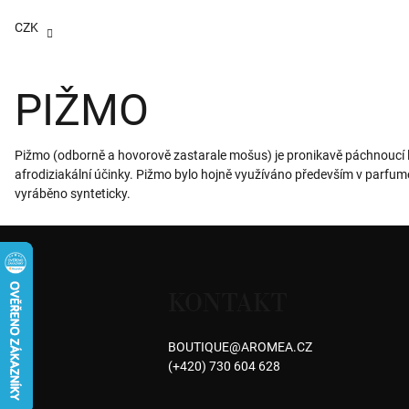
Přejít
na
CZK
obsah
PIŽMO
Pižmo (odborně a hovorově zastarale mošus) je pronikavě páchnoucí l
afrodiziakální účinky. Pižmo bylo hojně využíváno především v parfumer
vyráběno synteticky.
Z
á
KONTAKT
p
a
BOUTIQUE
@
AROMEA.CZ
(+420) 730 604 628
t