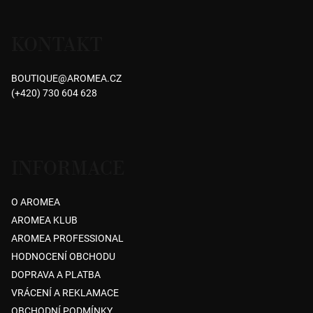
Z
á
KONTAKT
p
a
BOUTIQUE
@
AROMEA.CZ
t
(+420) 730 604 628
í
INFORMACE
O AROMEA
AROMEA KLUB
AROMEA PROFESSIONAL
HODNOCENÍ OBCHODU
DOPRAVA A PLATBA
VRÁCENÍ A REKLAMACE
OBCHODNÍ PODMÍNKY