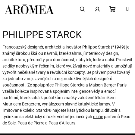
Přejít
na
obsah
NÁKUPN
Hledat
Přihlášení
PHILIPPE STARCK
KOŠÍK
Francouzský designér, architekt a inovátor Philippe Starck (*1949) je
známý širokou škálou návrhů, které zahrnují interiérový design,
architekturu, předměty pro domácnost, nábytek, lodě a další. Proslavil
se díky neobvyklým řešením, které využívají nové materiály a umožňují
vytvořit nečekané tvary a revoluční koncepty. Je právem považovaný
za jednoho z nejslavnějších a nejproduktivnějších designérů
současnosti. Ze spolupráce Philippe Starcka a Maison Berger Paris
vzešla kolekce inspirovaná spojením inteligence vědy a emocí
parfémů, které sahá k počátkům značky založené lékárníkem
Mauricem Bergerem, vynálezcem slavné katalytické lampy. V
limitované kolekci Starck® najdete katalytickou lampu, difuzér s
tyčinkami a elektrický difuzér včetně jedinečných
niche
parfémů Peau
de Soie, Peau de Pierre a Peau d'Ailleurs.