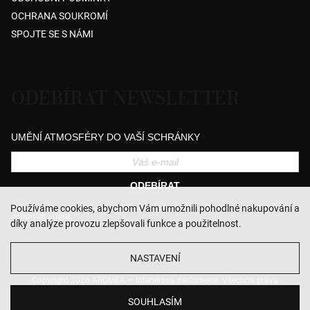
OCHRANA SOUKROMÍ
SPOJTE SE S NÁMI
ODEBÍRAT NEWSLETTER
UMĚNÍ ATMOSFÉRY DO VAŠÍ SCHRÁNKY
ODEBÍRAT
Přihlášením souhlasíte se zasíláním obchodních sdělení a se zpracováním
Používáme cookies, abychom Vám umožnili pohodlné nakupování a
osobních údajů.
díky analýze provozu zlepšovali funkce a použitelnost.
NASTAVENÍ
Copyright 2026
AROMEA — Interiérová parfumerie
. Všechna práva
vyhrazena.
Upravit nastavení cookies
SOUHLASÍM