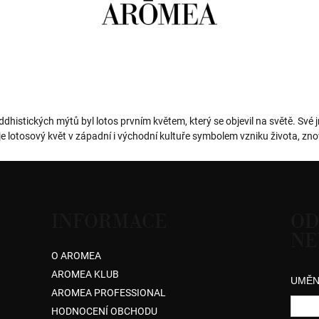
uddhistických mýtů byl lotos prvním květem, který se objevil na světě. Sv
e lotosový květ v západní i východní kultuře symbolem vzniku života, znov
INFORMACE
OD
NE
O AROMEA
AROMEA KLUB
UMĚN
AROMEA PROFESSIONAL
HODNOCENÍ OBCHODU