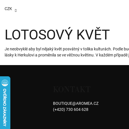
Přejít
na
CZK
obsah
LOTOSOVÝ KVĚT
Je neobvyklé aby byl nějaký květ posvátný v tolika kulturách. Podle b
lásky k Herkulovi a proměnila se ve věčnou květinu. V každém případě j
Z
á
KONTAKT
p
a
BOUTIQUE
@
AROMEA.CZ
(+420) 730 604 628
t
í