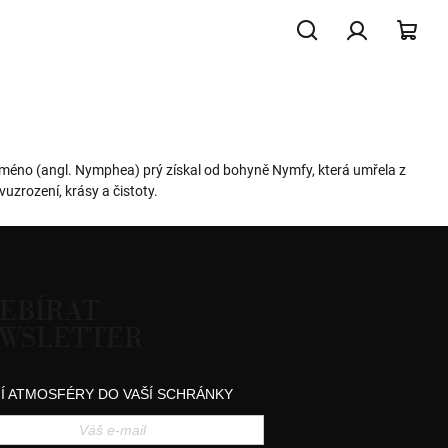
Hledat
Přihlášení
NÁK
KOŠ
é jméno (angl. Nymphea) prý získal od bohyně Nymfy, která umřela z
uzrození, krásy a čistoty.
EBÍRAT
WSLETTER
Í ATMOSFÉRY DO VAŠÍ SCHRÁNKY