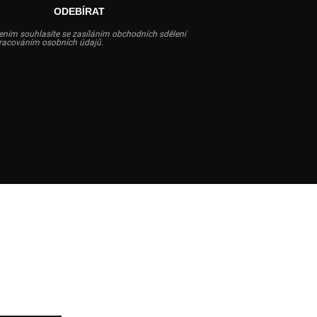
ODEBÍRAT
ením souhlasíte se zasíláním obchodních sdělení
pracováním osobních údajů.