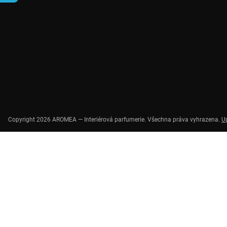
Copyright 2026
AROMEA — Interiérová parfumerie
. Všechna práva vyhrazena.
U