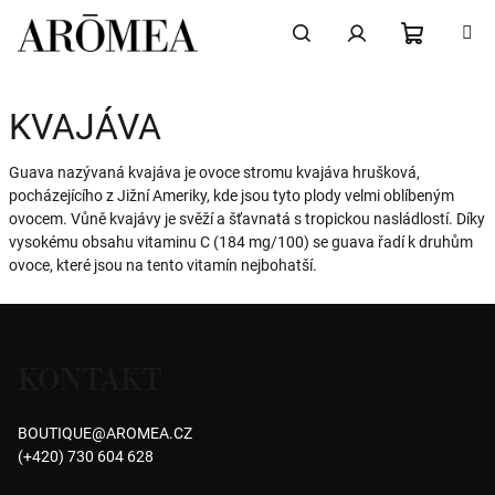
Přejít
na
obsah
NÁKUPN
Hledat
Přihlášení
KVAJÁVA
KOŠÍK
Guava nazývaná kvajáva je ovoce stromu kvajáva hrušková,
pocházejícího z Jižní Ameriky, kde jsou tyto plody velmi oblíbeným
ovocem. Vůně kvajávy je svěží a šťavnatá s tropickou nasládlostí. Díky
vysokému obsahu vitaminu C (184 mg/100) se guava řadí k druhům
ovoce, které jsou na tento vitamín nejbohatší.
Z
á
KONTAKT
p
a
BOUTIQUE
@
AROMEA.CZ
t
(+420) 730 604 628
í