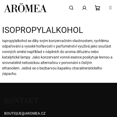
Přejít
na
obsah
NÁKUPN
Hledat
Přihlášení
ISOPROPYLALKOHOL
KOŠÍK
Ispropylalkohol se díky svým konzervačním vlastnostem, rychlému
odpařování a vysoké hořlavosti v parfumérství využívá jako součást
vonných směsí například v náplních do aroma difuzéru nebo
katalytické lampy. Jako konzervant vonné esence poskytuje levnou a
srovnatelně netoxickou alternativu v porovnání s čistým
ethanolem. Jedná se o bezbarvou kapalinu charakteristického
zápachu.
Z
á
KONTAKT
p
a
BOUTIQUE
@
AROMEA.CZ
t