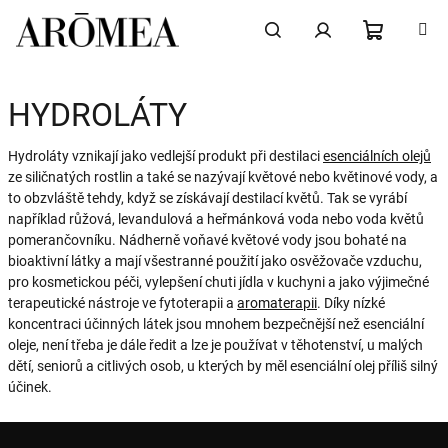
Přejít
na
obsah
NÁKUPN
Hledat
Přihlášení
HYDROLÁTY
KOŠÍK
Hydroláty vznikají jako vedlejší produkt při destilaci
esenciálních olejů
ze siličnatých rostlin a také se nazývají květové nebo květinové vody, a
to obzvláště tehdy, když se získávají destilací květů. Tak se vyrábí
například růžová, levandulová a heřmánková voda nebo voda květů
pomerančovníku. Nádherně voňavé květové vody jsou bohaté na
bioaktivní látky a mají všestranné použití jako osvěžovače vzduchu,
pro kosmetickou péči, vylepšení chuti jídla v kuchyni a jako výjimečné
terapeutické nástroje ve fytoterapii a
aromaterapii
. Díky nízké
koncentraci účinných látek jsou mnohem bezpečnější než esenciální
oleje, není třeba je dále ředit a lze je používat v těhotenství, u malých
dětí, seniorů a citlivých osob, u kterých by měl esenciální olej příliš silný
účinek.
Z