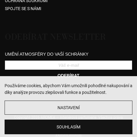
OCHRANA SOUKROMÍ
SPOJTE SE S NÁMI
ODEBÍRAT NEWSLETTER
UMĚNÍ ATMOSFÉRY DO VAŠÍ SCHRÁNKY
ODEBÍRAT
Přihlášením souhlasíte se zasíláním obchodních sdělení a se zpracováním
Používáme cookies, abychom Vám umožnili pohodlné nakupování a
osobních údajů.
díky analýze provozu zlepšovali funkce a použitelnost.
NASTAVENÍ
Copyright 2026
AROMEA — Interiérová parfumerie
. Všechna práva
vyhrazena.
Upravit nastavení cookies
SOUHLASÍM
Vytvořil Shoptet