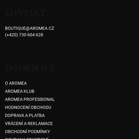
á
KONTAKT
p
a
BOUTIQUE
@
AROMEA.CZ
t
(+420) 730 604 628
í
INFORMACE
O AROMEA
AROMEA KLUB
AROMEA PROFESSIONAL
HODNOCENÍ OBCHODU
DOPRAVA A PLATBA
VRÁCENÍ A REKLAMACE
OBCHODNÍ PODMÍNKY