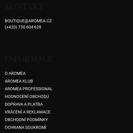
KONTAKT
p
a
BOUTIQUE
@
AROMEA.CZ
t
(+420) 730 604 628
í
INFORMACE
O AROMEA
AROMEA KLUB
AROMEA PROFESSIONAL
HODNOCENÍ OBCHODU
DOPRAVA A PLATBA
VRÁCENÍ A REKLAMACE
OBCHODNÍ PODMÍNKY
OCHRANA SOUKROMÍ