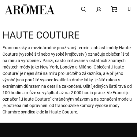
Přejít
na
obsah
NÁKUPN
Hledat
Přihlášení
HAUTE COUTURE
KOŠÍK
Francouzský a mezinárodně používaný termín z oblasti módy Haute
Couture (vysoké šití nebo vysoké krejčovství) označuje oblečení šité
na míru a vyrobené v Paříži, často imitované v ostatních známých
městech módy jako New York, Londýn a Miláno. Oblečení „Haute
Couture“ je nejen šité na míru pro určitého zákazníka, ale při jeho
výrobě jsou použité vysoce kvalitní a drahé látky, je šité rukou s
extrémním důrazem na detail a zakončení. Ušití jediných šatů trvá od
100 hodin a může se vyšplhat až na 2 000 hodin práce. Ve Francii je
označení „Haute Couture“ chráněným názvem a na označení modelu
je potřeba mít oprávnění od francouzské komory vysoké módy
Chambre syndicale de la Haute Couture.
Z
á