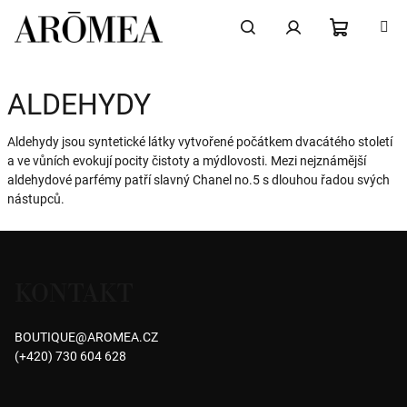
Přejít
na
obsah
NÁKUPN
Hledat
Přihlášení
ALDEHYDY
KOŠÍK
Aldehydy jsou syntetické látky vytvořené počátkem dvacátého století
a ve vůních evokují pocity čistoty a mýdlovosti. Mezi nejznámější
aldehydové parfémy patří slavný Chanel no.5 s dlouhou řadou svých
nástupců.
Z
á
KONTAKT
p
a
BOUTIQUE
@
AROMEA.CZ
t
(+420) 730 604 628
í