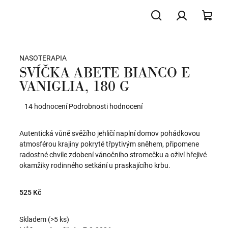
Hledat
Přihlášení
NÁK
NASOTERAPIA
KOŠ
SVÍČKA ABETE BIANCO E
VANIGLIA, 180 G
Průměrné
14 hodnocení
Podrobnosti hodnocení
hodnocení
produktu
Autentická vůně svěžího jehličí naplní domov pohádkovou
je
atmosférou krajiny pokryté třpytivým sněhem, připomene
4,7
radostné chvíle zdobení vánočního stromečku a oživí hřejivé
z
okamžiky rodinného setkání u praskajícího krbu.
5
hvězdiček.
525 Kč
Skladem
(>5 ks)