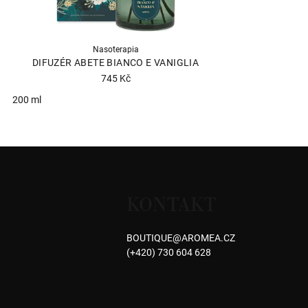
Nasoterapia
DIFUZÉR ABETE BIANCO E VANIGLIA
745 Kč
200 ml
Průměrné
hodnocení
produktu
Z
je
á
5,0
z
KONTAKT
p
5
hvězdiček.
a
BOUTIQUE
@
AROMEA.CZ
(+420) 730 604 628
t
í