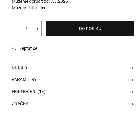
Můžeme doručit do:
7.8.2026
Možnosti doručení
−
+
DO KOŠÍKU
Zeptat se
DETAILY
+
PARAMETRY
+
HODNOCENÍ (14)
+
ZNAČKA
+