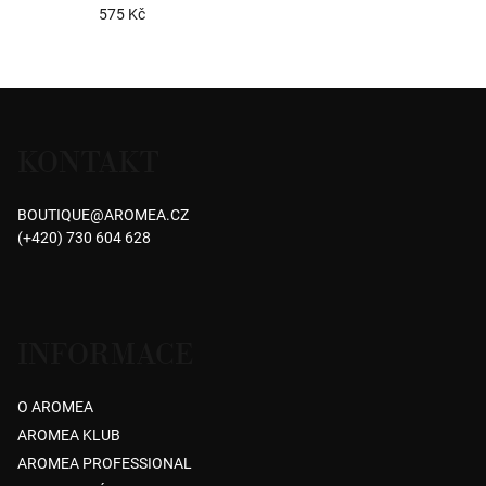
100 ML
575 Kč
Průměrné
hodnocení
produktu
Z
je
á
4,9
KONTAKT
p
z
5
a
hvězdiček.
BOUTIQUE
@
AROMEA.CZ
t
(+420) 730 604 628
í
INFORMACE
O AROMEA
AROMEA KLUB
AROMEA PROFESSIONAL