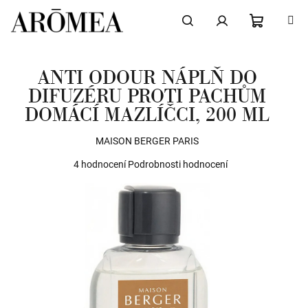
Přejít
na
obsah
NÁKUPN
Hledat
Přihlášení
ANTI ODOUR NÁPLŇ DO
KOŠÍK
DIFUZÉRU PROTI PACHŮM
DOMÁCÍ MAZLÍČCI, 200 ML
MAISON BERGER PARIS
Průměrné
4 hodnocení
Podrobnosti hodnocení
hodnocení
produktu
je
4,5
z
5
hvězdiček.