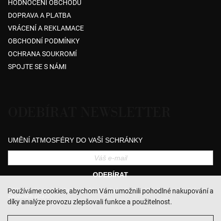
HODNOCENÍ OBCHODU
DOPRAVA A PLATBA
VRÁCENÍ A REKLAMACE
OBCHODNÍ PODMÍNKY
OCHRANA SOUKROMÍ
SPOJTE SE S NÁMI
ODEBÍRAT NEWSLETTER
UMĚNÍ ATMOSFÉRY DO VAŠÍ SCHRÁNKY
ODEBÍRAT
Přihlášením souhlasíte se zasíláním obchodních sdělení a se zpracováním
Používáme cookies, abychom Vám umožnili pohodlné nakupování a
osobních údajů.
díky analýze provozu zlepšovali funkce a použitelnost.