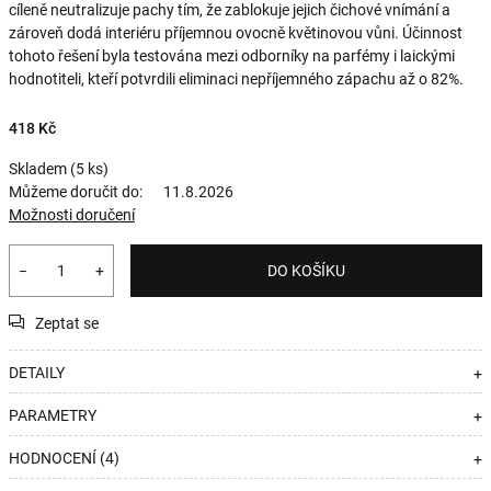
cíleně neutralizuje pachy tím, že zablokuje jejich čichové vnímání a
zároveň dodá interiéru příjemnou ovocně květinovou vůni. Účinnost
tohoto řešení byla testována mezi odborníky na parfémy i laickými
hodnotiteli, kteří potvrdili eliminaci nepříjemného zápachu až o 82%.
418 Kč
Skladem
(5 ks)
Můžeme doručit do:
11.8.2026
Možnosti doručení
−
+
DO KOŠÍKU
Zeptat se
DETAILY
+
PARAMETRY
+
HODNOCENÍ (4)
+