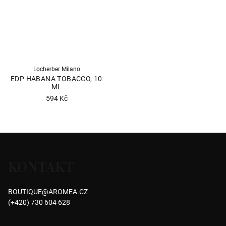
hvězdiček.
Locherber Milano
EDP HABANA TOBACCO, 10
ML
594 Kč
Průměrné
hodnocení
produktu
Z
je
á
5,0
KONTAKT
p
z
5
a
hvězdiček.
BOUTIQUE
@
AROMEA.CZ
t
(+420) 730 604 628
í