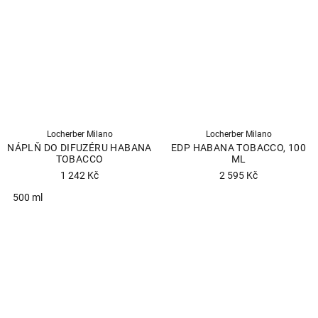
z
z
5
5
hvězdiček.
hvězdiček.
Locherber Milano
Locherber Milano
NÁPLŇ DO DIFUZÉRU HABANA
EDP HABANA TOBACCO, 100
TOBACCO
ML
1 242 Kč
2 595 Kč
Průměrné
500 ml
hodnocení
Průměrné
produktu
hodnocení
je
produktu
5,0
je
z
5,0
5
z
hvězdiček.
5