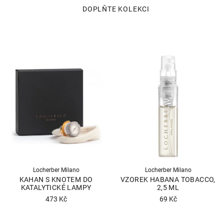
Locherber Milano
Locherber Milano
KAHAN S KNOTEM DO
VZOREK HABANA TOBACCO,
KATALYTICKÉ LAMPY
2,5 ML
473 Kč
69 Kč
Průměrné
Průměrné