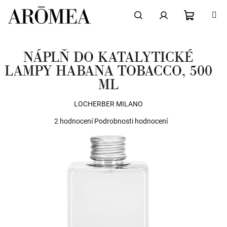
Přejít
na
obsah
NÁKUPN
Hledat
Přihlášení
NÁPLŇ DO KATALYTICKÉ
KOŠÍK
LAMPY HABANA TOBACCO, 500
ML
LOCHERBER MILANO
Průměrné
2 hodnocení
Podrobnosti hodnocení
hodnocení
produktu
je
5,0
z
5
hvězdiček.