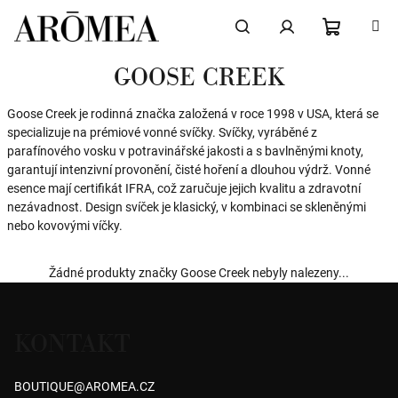
Přejít
na
obsah
NÁKUPN
Hledat
Přihlášení
GOOSE CREEK
KOŠÍK
Goose Creek je rodinná značka založená v roce 1998 v USA, která se
specializuje na prémiové vonné svíčky. Svíčky, vyráběné z
parafínového vosku v potravinářské jakosti a s bavlněnými knoty,
garantují intenzivní provonění, čisté hoření a dlouhou výdrž. Vonné
esence mají certifikát IFRA, což zaručuje jejich kvalitu a zdravotní
nezávadnost. Design svíček je klasický, v kombinaci se skleněnými
nebo kovovými víčky.
Žádné produkty značky
Goose Creek
nebyly nalezeny...
Z
á
KONTAKT
p
a
BOUTIQUE
@
AROMEA.CZ
t